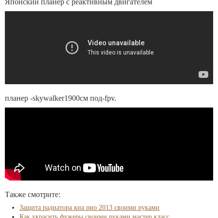
Японский планер с реактивным двигателем
планер -skywalker1900см под-fpv.
Также смотрите:
Защита радиатора киа рио 2013 своими руками
Как украсить фужеры своими руками мастер класс