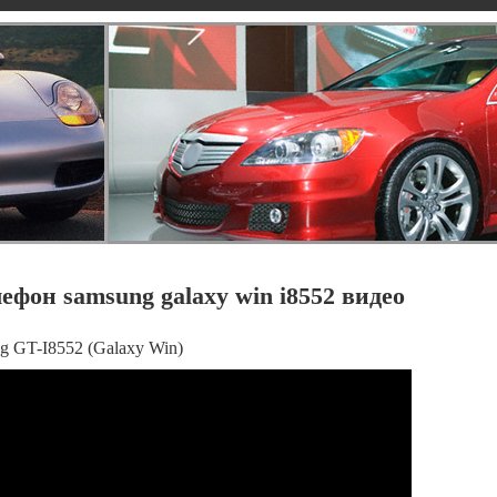
фон samsung galaxy win i8552 видео
g GT-I8552 (Galaxy Win)