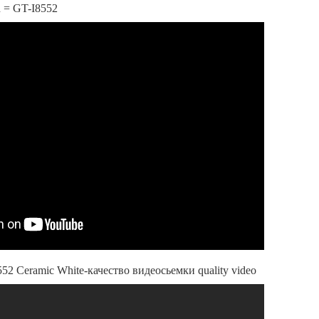
= GT-I8552
52 Ceramic White-качество видеосьемки quality video