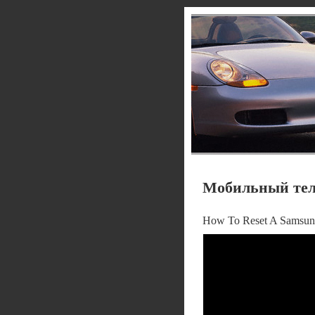
Мобильный теле
How To Reset A Samsun