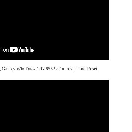
Galaxy Win Duos GT-I8552 e Outros || Hard Reset,