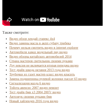
Также смотрите:
Видео обзор хендай старекс 4х4
Видео замены масла в акпп субару трибека
Почему нельзя смотреть видео в internet explorer
Автомобили камаз модельный ряд видео
Видео обзоры китайских автомобилей 2014
Страна мастеров светильник своими руками
Дэу нексия не включается вторая передача видео
Тест драйв шкода октавия 2013 года видео
Трубочки из газет мастер класс видео красить
Замена подшипника рулевой колонки пассат б3 видео
Сигнализация мазда 6 видео
Тойота авенсис 2007 видео ремонт
Тест драйв бмв х3 2004 2007г видео
Автозвук своими руками бмв
Новый хайлендер 2016 года видео