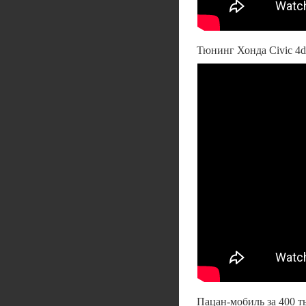
Тюнинг Хонда Civic 4d
Пацан-мобиль за 400 т