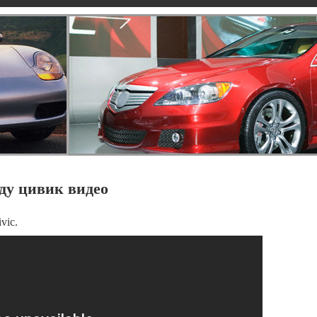
ду цивик видео
vic.