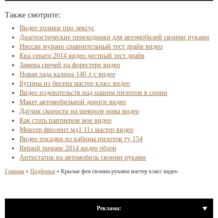
Также смотрите:
Видео ролики про лексус
Диагностические переходники для автомобилей своими руками
Ниссан мурано сравнительный тест драйв видео
Киа серато 2014 видео честный тест драйв
Замена свечей на форестере видео
Новая лада калина 140 л с видео
Бусины из бисера мастер класс видео
Видео издевательств над нашим пилотом в сирии
Макет автомобильной дороги видео
Датчик скорости на шевроле нива видео
Как стать партнером мое видео
Миксер фиолент мд1 11э мастер видео
Видео посадки из кабины пилотов ту 154
Renault megane 2014 видео обзор
Антистатик на автомобиль своими руками
Главная
»
Подборки
»
Крылья феи своими руками мастер класс видео
Реклама: