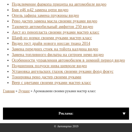
Подключение фаркопа прицепа на автомобиле видео
Бмв е46 н42 замена цепи видео
Опель зафира замена пружины видео
Рено дастер замена масла своими руками видео
Тахометр автомобильный амфитон 250 видео
Аист из пенопласта своими руками мастер класс
Шарф из норки своими руками мастер класс
Видео тест драйв нового ниссан тиана 2014
Замена передних стоек на тойота калдина видео
Замена топливного фильтра на ситроен немо видео
Особенности управления автомобилем в зимний период видео
Подшипник полуоси нива шевроле видео
Установка ангельских глазок своими руками форд фокус
Тонировка рено дастер своими руками
Веер с цветами своими руками мастер класс
Главная
»
Лучшее
»
Аромакамни своими руками мастер класс
Реклама:
© Автопортал 2019