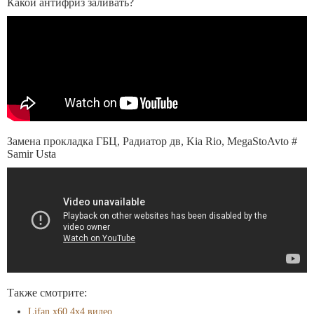
Какой антифриз заливать?
Замена прокладка ГБЦ, Радиатор дв, Kia Rio, MegaStoAvto #
Samir Usta
Также смотрите:
Lifan x60 4х4 видео