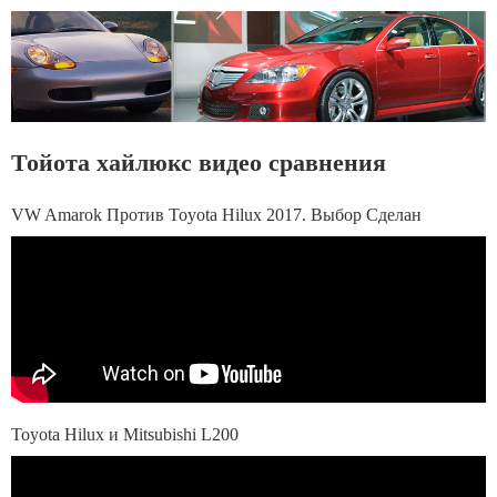
Тойота хайлюкс видео сравнения
VW Amarok Против Toyota Hilux 2017. Выбор Сделан
Toyota Hilux и Mitsubishi L200