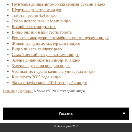
Грунтовка днища автомобиля своими руками видео
Шуруповерт патриот видео
Тойота превия 4х4 видео
Обзор нового renault logan видео
Renault duster видео снег
Видео онлайн наши тесты тойота
Ремонт замка двери автомобиля своими руками видео
Живопись гуашью мастер класс видео
Видео пикапа хайлюкс рево
Самый легкий фокус с картами видео
Замена динамиков на лансер 10 видео
Замена шрусов на киа рио видео
Честный тест драйв калина 2 универсал видео
Киа серато 2005 года видео
Skoda octavia combi 2014 тест драйв видео
Главная
»
Подборки
»
Volvo v50 2008 тест драйв видео
Реклама:
© Автопортал 2019