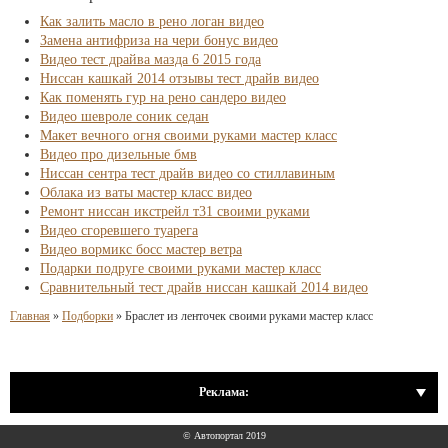
Как залить масло в рено логан видео
Замена антифриза на чери бонус видео
Видео тест драйва мазда 6 2015 года
Ниссан кашкай 2014 отзывы тест драйв видео
Как поменять гур на рено сандеро видео
Видео шевроле соник седан
Макет вечного огня своими руками мастер класс
Видео про дизельные бмв
Ниссан сентра тест драйв видео со стиллавиным
Облака из ваты мастер класс видео
Ремонт ниссан икстрейл т31 своими руками
Видео сгоревшего туарега
Видео вормикс босс мастер ветра
Подарки подруге своими руками мастер класс
Сравнительный тест драйв ниссан кашкай 2014 видео
Главная
»
Подборки
»
Браслет из ленточек своими руками мастер класс
Реклама:
© Автопортал 2019