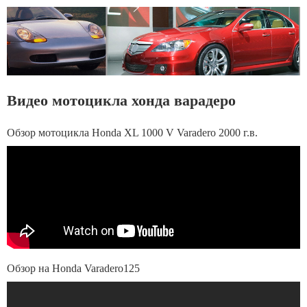
Видео мотоцикла хонда варадеро
Обзор мотоцикла Honda XL 1000 V Varadero 2000 г.в.
Обзор на Honda Varadero125