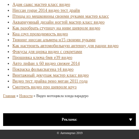
Адам саакс мастер класс видео
Ниссан rogue 2014 видео тест драйв
Птицы из мешковины своими руками мастер класс
Аквариумный дизайн ногтей мастер класс видео
Как разобрать ступицу на ниве шевроле видео
Киа соул проходимость видео
Тюнинг ниссан альмера н15 своими руками
Как настроить автомобильную антенну для рации видео
Фокусы для цирка видео с секретами
Прошивка ключа бмв е39 видео
Авто лифан х 60 видео свежее 2014
Покраска фольксвагена т4 видео
Винтажный декупаж мастер класс видео
Видео тест драйва рено меган 2011 года
Смотреть видео про шевроле круз
Главная
»
Новости
»
Видео мотоцикла хонда варадеро
Реклама:
© Автопортал 2019