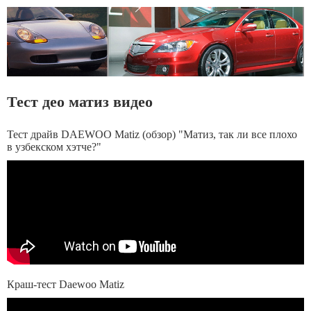
Тест део матиз видео
Тест драйв DAEWOO Matiz (обзор) "Матиз, так ли все плохо
в узбекском хэтче?"
Краш-тест Daewoo Matiz