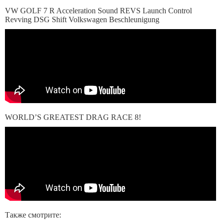
VW GOLF 7 R Acceleration Sound REVS Launch Control
Revving DSG Shift Volkswagen Beschleunigung
WORLD’S GREATEST DRAG RACE 8!
Также смотрите: