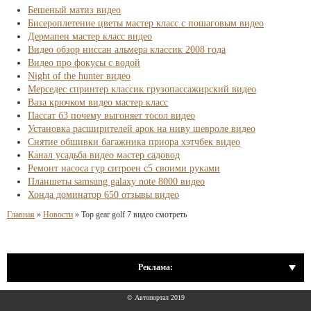
Бешеный матиз видео
Бисероплетение цветы мастер класс с пошаговым видео
Дермапен мастер класс видео
Видео обзор ниссан альмера классик 2008 года
Видео про фокусы с водой
Night of the hunter видео
Мерседес спринтер классик грузопассажирский видео
Ваза крючком видео мастер класс
Пассат б3 почему выгоняет тосол видео
Установка расширителей арок на ниву шевроле видео
Снятие обшивки багажника приора хэтчбек видео
Канал усадьба видео мастер садовод
Ремонт насоса гур ситроен с5 своими руками
Планшеты samsung galaxy note 8000 видео
Хонда доминатор 650 отзывы видео
Главная
»
Новости
»
Top gear golf 7 видео смотреть
Реклама:
© Автопортал 2019