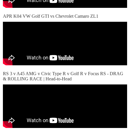
APR K04 VW Golf GTI vs Chevrolet Camaro ZL1
RS 3 v A45 AMG v Civic Type R v Golf R v Focus RS - DRAG
& ROLLING RACE | Head-to-Head