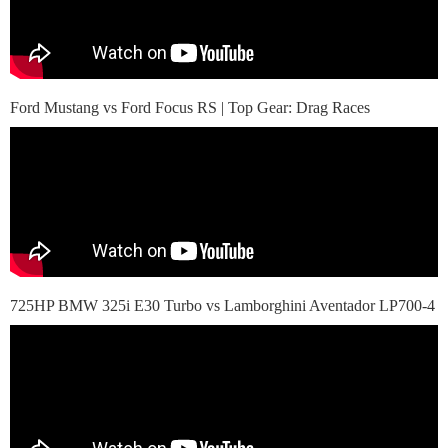
Ford Mustang vs Ford Focus RS | Top Gear: Drag Races
725HP BMW 325i E30 Turbo vs Lamborghini Aventador LP700-4