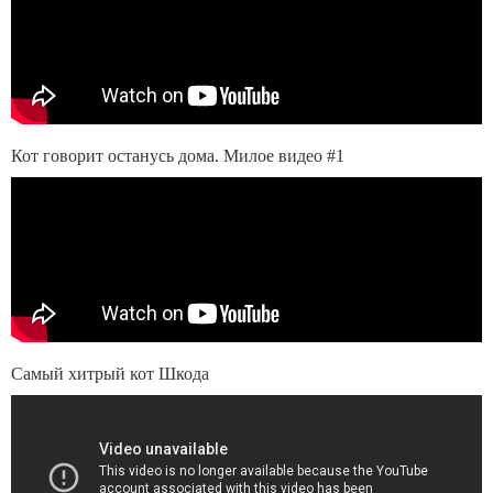
Кот говорит останусь дома. Милое видео #1
Самый хитрый кот Шкода