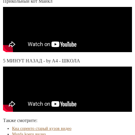
Прикольный кот Майкл
5 МИНУТ НАЗАД - by A4 - ШКОЛА
Также смотрите:
Киа соренто старый кузов видео
Mazda koeru видео