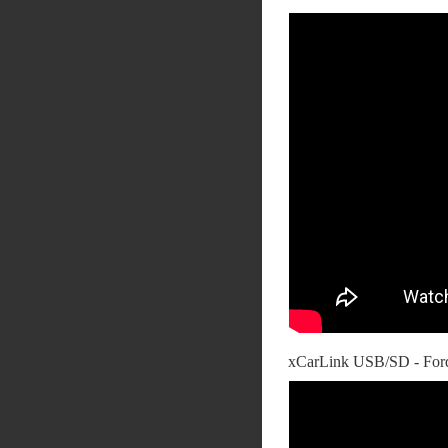
xCarLink USB/SD - For