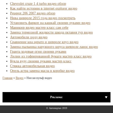
Chevrolet cruze 1 4 turbo видео обзор
Как найти историю в internet explorer видео
Peugeot 206 2007 видео обзор
Нива шевроле 2015 года видео посмотреть
Установить фаркоп на кашкай своими руками видео
Маникюр видео мастер класс сам себе
Замена тормозной жидкости шкода октавия тур видео
Автомобили цодд видео
Сравнение киа церато и шевроле круз видео
Замена пыльника наружного шруса шевроле ланос видео
Гранта ходовые огни своими руками
Лилии из гофрированной бумаги мастер класс видео
Кукла вуду своими руками мастер класс
Стяжка автомобильная видео
Опель астра замена масла в коробке видео
Главная
»
Видео
»
Ниссан вульф видео
Реклама:
© Автопортал 2019