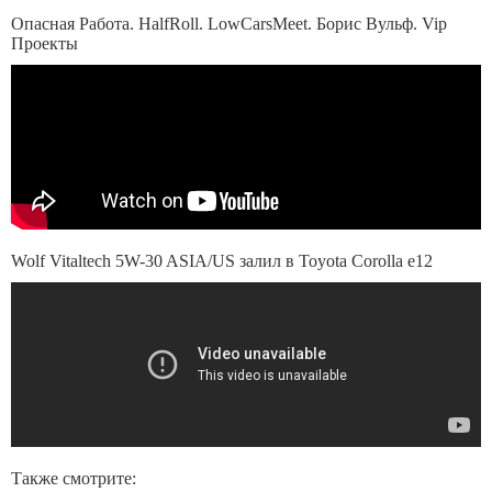
Опасная Работа. HalfRoll. LowCarsMeet. Борис Вульф. Vip
Проекты
Wolf Vitaltech 5W-30 ASIA/US залил в Toyota Corolla e12
Также смотрите: