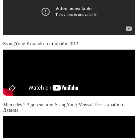
SsangYong Korando тест драйв 2013
Mercedes 2.3 дизель или SsangYong Musso/ Тест - драйв от
Давида