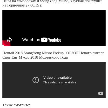
Нива на самоблоках и SsangYong Musso, клубная покатушка
на Горнечное 27.06.15 г.
Новый 2018 SsangYong Musso Pickup | ОБЗОР Нового пикапа
Санг Енг Муссо 2018 Модельного Года
Также смотрите: