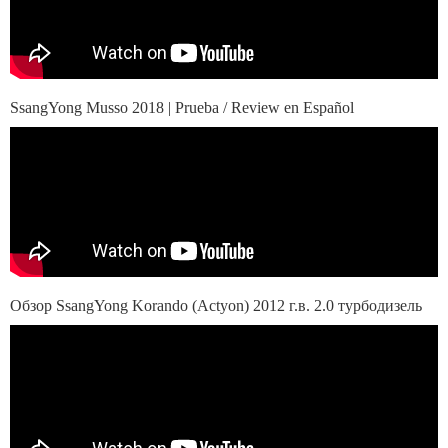
SsangYong Musso 2018 | Prueba / Review en Español
Обзор SsangYong Korando (Actyon) 2012 г.в. 2.0 турбодизель