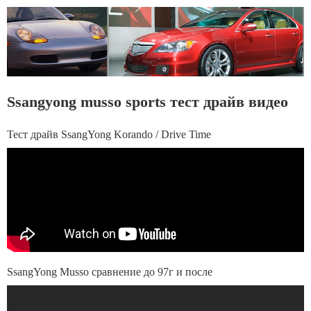
Ssangyong musso sports тест драйв видео
Тест драйв SsangYong Korando / Drive Time
SsangYong Musso сравнение до 97г и после