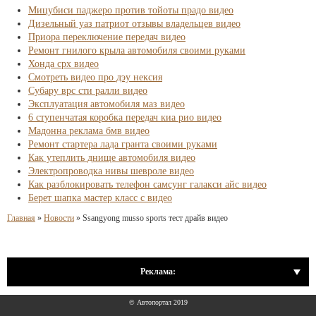
Мицубиси паджеро против тойоты прадо видео
Дизельный уаз патриот отзывы владельцев видео
Приора переключение передач видео
Ремонт гнилого крыла автомобиля своими руками
Хонда срх видео
Смотреть видео про дэу нексия
Субару врс сти ралли видео
Эксплуатация автомобиля маз видео
6 ступенчатая коробка передач киа рио видео
Мадонна реклама бмв видео
Ремонт стартера лада гранта своими руками
Как утеплить днище автомобиля видео
Электропроводка нивы шевроле видео
Как разблокировать телефон самсунг галакси айс видео
Берет шапка мастер класс с видео
Главная
»
Новости
»
Ssangyong musso sports тест драйв видео
Реклама:
© Автопортал 2019