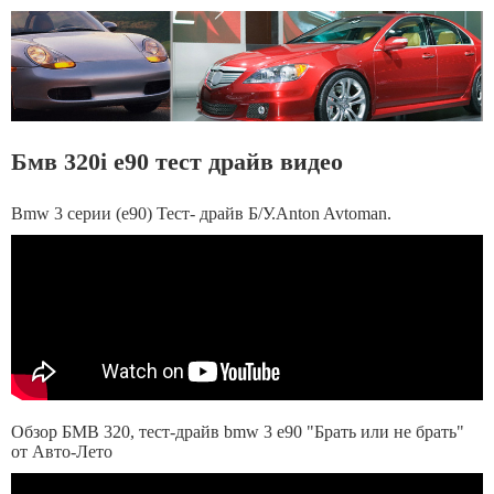
Бмв 320i е90 тест драйв видео
Bmw 3 серии (e90) Тест- драйв Б/У.Anton Avtoman.
Обзор БМВ 320, тест-драйв bmw 3 е90 "Брать или не брать"
от Авто-Лето