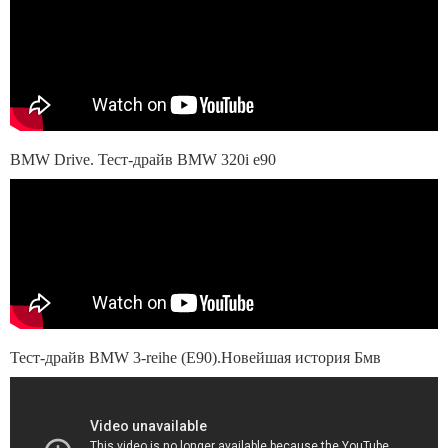
BMW Drive. Тест-драйв BMW 320i e90
Тест-драйв BMW 3-reihe (E90).Новейшая история Бмв